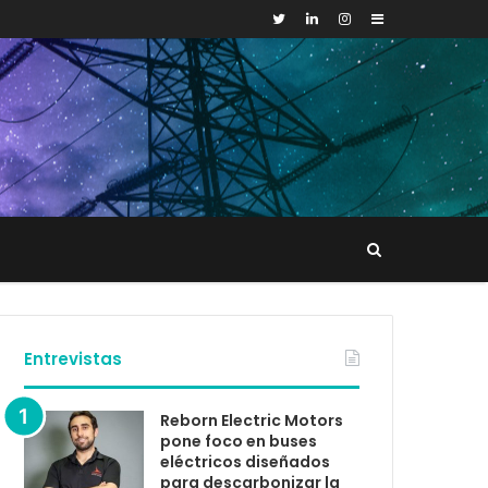
Sidebar
Buscar
tacto
Entrevistas
Reborn Electric Motors
pone foco en buses
eléctricos diseñados
para descarbonizar la