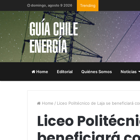
domingo, agosto 9 2026
Trending
Home
Editorial
Quiénes Somos
Noticias
Home
/
Liceo Politécnico de Laja se beneficiará c
Liceo Politécn
beneficiará c