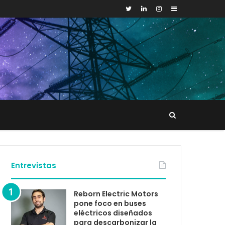
Sidebar
Buscar
tacto
Entrevistas
Reborn Electric Motors
pone foco en buses
eléctricos diseñados
para descarbonizar la