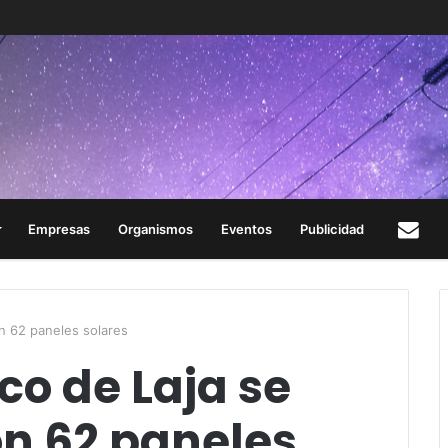
Empresas
Organismos
Eventos
Publicidad
Con
on 62 paneles solares
ico de Laja se
on 62 paneles