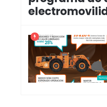
electromovili
Notici