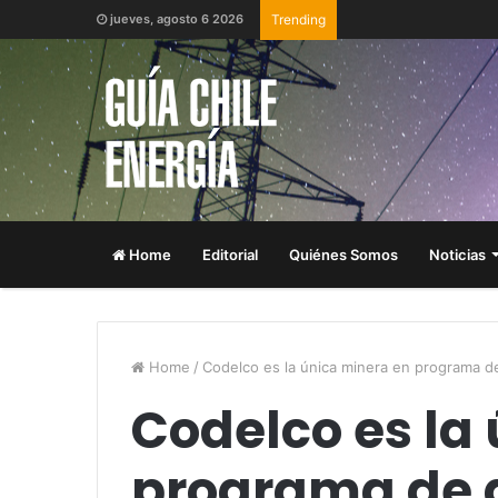
jueves, agosto 6 2026
Trending
Home
Editorial
Quiénes Somos
Noticias
Home
/
Codelco es la única minera en programa de
Codelco es la
programa de 