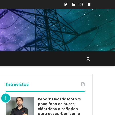
Sidebar
Buscar
tacto
Entrevistas
Reborn Electric Motors
pone foco en buses
eléctricos diseñados
para descarbonizar la