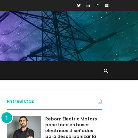
Sidebar
Buscar
tacto
Entrevistas
Reborn Electric Motors
pone foco en buses
eléctricos diseñados
para descarbonizar la