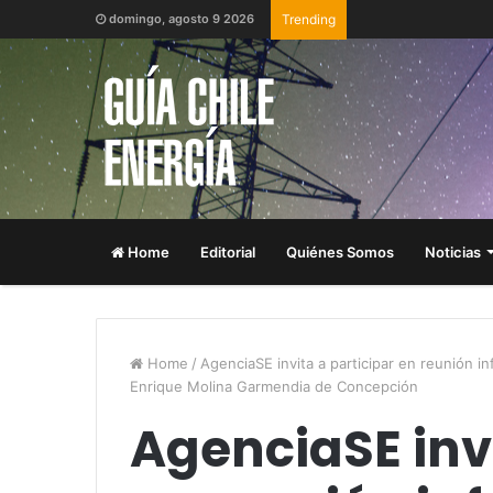
domingo, agosto 9 2026
Trending
Home
Editorial
Quiénes Somos
Noticias
Home
/
AgenciaSE invita a participar en reunión i
Enrique Molina Garmendia de Concepción
AgenciaSE invi