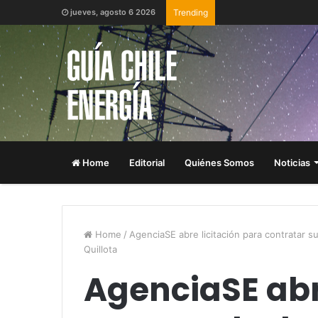
jueves, agosto 6 2026
Trending
Home
Editorial
Quiénes Somos
Noticias
Home
/
AgenciaSE abre licitación para contratar s
Quillota
AgenciaSE abr