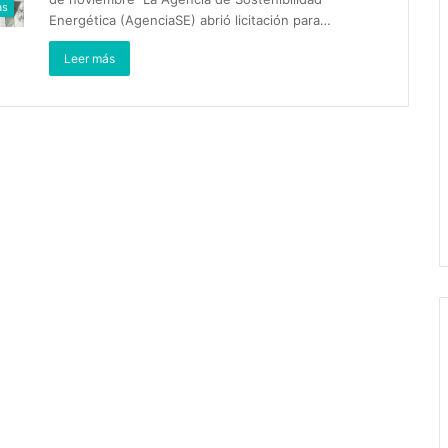
as
Energética (AgenciaSE) abrió licitación para…
Leer más