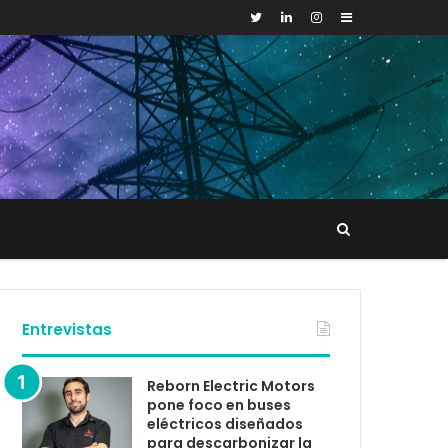
Sidebar
Buscar
tacto
Entrevistas
Reborn Electric Motors
pone foco en buses
eléctricos diseñados
para descarbonizar la