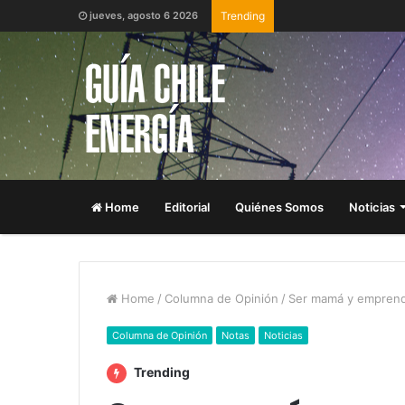
jueves, agosto 6 2026
Trending
Home
Editorial
Quiénes Somos
Noticias
Home
/
Columna de Opinión
/
Ser mamá y emprender
Columna de Opinión
Notas
Noticias
Trending