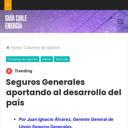
Home
/
Columna de Opinión
Columna de Opinión
Notas
Noticias
Trending
Seguros Generales
aportando al desarrollo del
país
Por Juan Ignacio Álvarez, Gerente General de
Unnio Seguros Generales.