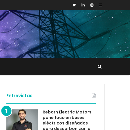
Sidebar
Buscar
tacto
Entrevistas
Reborn Electric Motors
pone foco en buses
eléctricos diseñados
para descarbonizar la