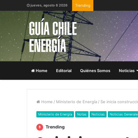
jueves, agosto 6 2026
Trending
Home
Editorial
Quiénes Somos
Noticias
Home
/
Ministerio de Energía
/
Se inicia construcc
Ministerio de Energía
Notas
Noticias
Noticias Generale
Trending