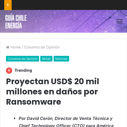
Home
/
Columna de Opinión
Columna de Opinión
Notas
Noticias
Trending
Proyectan USD$ 20 mil
millones en daños por
Ransomware
Por David Cerón, Director de Venta Técnica y
Chief Technology Officer (CTO) para América