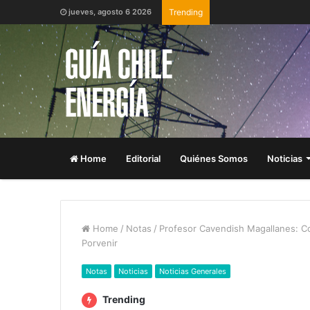
jueves, agosto 6 2026
Trending
Home
Editorial
Quiénes Somos
Noticias
Home
/
Notas
/
Profesor Cavendish Magallanes: Co
Porvenir
Notas
Noticias
Noticias Generales
Trending