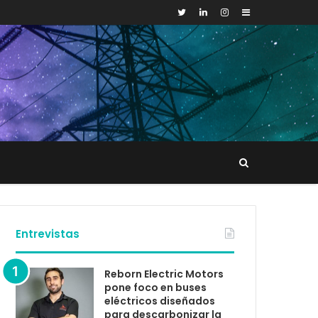
Sidebar
Buscar
tacto
Entrevistas
Reborn Electric Motors
pone foco en buses
eléctricos diseñados
para descarbonizar la