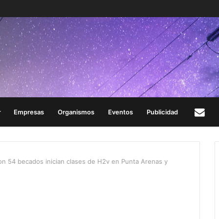
Empresas
Organismos
Eventos
Publicidad
Con
n 54 becados inician clases de H2v en Punta Arenas y