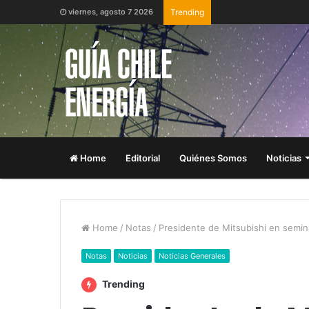
viernes, agosto 7 2026
Trending
Home
Editorial
Quiénes Somos
Noticias
Home
/
Notas
/
Presidente de Mitsubishi en semin
Notas
Noticias
Noticias Generales
Trending