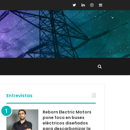
Sidebar
Buscar
tacto
Entrevistas
Reborn Electric Motors
pone foco en buses
eléctricos diseñados
para descarbonizar la