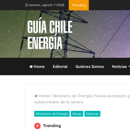
viernes, agosto 7 2026
Trending
Home
Editorial
Quiénes Somos
Noticias
Home
/
Ministerio de Energía
/
Nueva asociación g
subsecretario de la cartera
Ministerio de Energía
Notas
Noticias
Trending