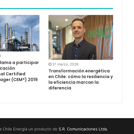
9
llama a participar
31 marzo, 2026
ficación
Transformación energética
al Certified
en Chile: cómo la resiliencia y
ager (CEM®) 2019
la eficiencia marcan la
diferencia
a Chile Energía un producto de
S.R. Comunicaciones Ltda.