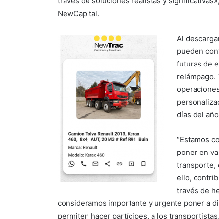
través de soluciones realistas y significativas
NewCapital.
Al descarga
pueden conf
futuras de 
relámpago. 
operaciones
personaliza
días del año
“Estamos co
poner en va
transporte,
ello, contrib
través de h
consideramos importante y urgente poner a dis
permiten hacer partícipes, a los transportistas