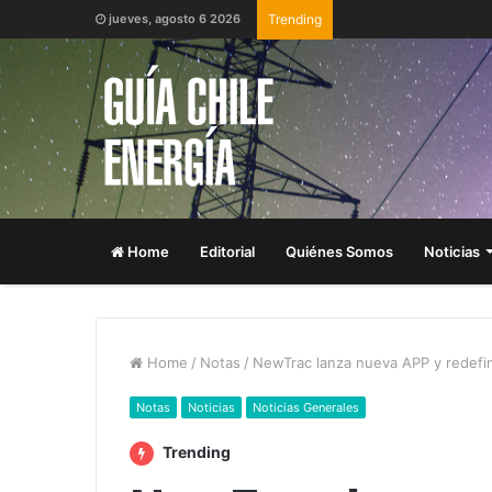
jueves, agosto 6 2026
Trending
Home
Editorial
Quiénes Somos
Noticias
Home
/
Notas
/
NewTrac lanza nueva APP y redefi
Notas
Noticias
Noticias Generales
Trending