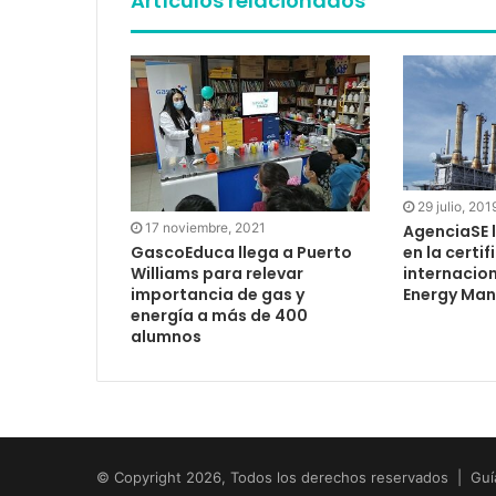
Artículos relacionados
29 julio, 201
17 noviembre, 2021
AgenciaSE 
en la certi
GascoEduca llega a Puerto
internacion
Williams para relevar
Energy Man
importancia de gas y
energía a más de 400
alumnos
© Copyright 2026, Todos los derechos reservados | Guí