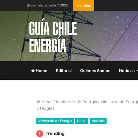
viernes, agosto 7 2026
Trending
Home
Editorial
Quiénes Somos
Noticias
Home
/
Ministerio de Energía
/
Ministros de Energí
O’Higgins
Ministerio de Energía
Notas
Noticias
Trending