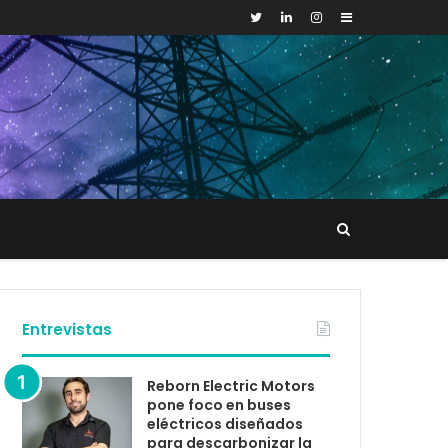
Sidebar
Buscar
tacto
Entrevistas
Reborn Electric Motors
pone foco en buses
eléctricos diseñados
para descarbonizar la