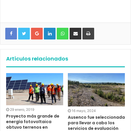
Google+
LinkedIn
WhatsApp
Compartir vía email
Imprimir
Artículos relacionados
29 enero, 2019
16 mayo, 2024
Proyecto más grande de
Ausenco fue seleccionada
energía fotovoltaica
para llevar a cabo los
obtuvo terrenos en
servicios de evaluación