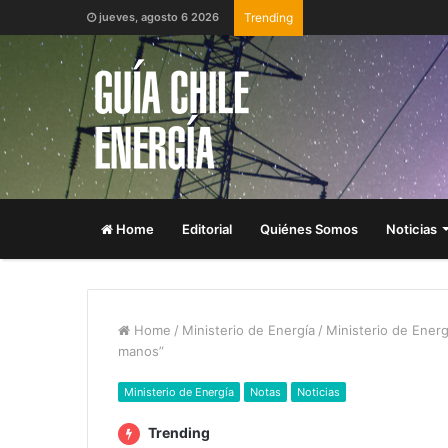
jueves, agosto 6 2026
Trending
Home
Editorial
Quiénes Somos
Noticias
Home
/
Ministerio de Energía
/
Ministerio de Energ
manos”
Ministerio de Energía
Notas
Noticias
Trending