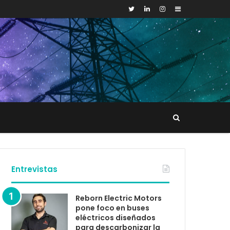
Sidebar
Buscar
tacto
Entrevistas
Reborn Electric Motors
pone foco en buses
eléctricos diseñados
para descarbonizar la