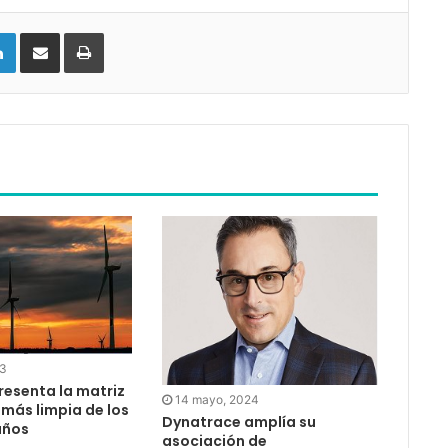
LinkedIn
Compartir vía email
Imprimir
23
resenta la matriz
14 mayo, 2024
más limpia de los
Dynatrace amplía su
años
asociación de