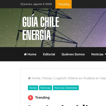
jueves, agosto 6 2026
Trending
Home
Editorial
Quiénes Somos
Noticias
Home
/
Notas
/
Logtech chilena es finalista en im
Notas
Noticias
Noticias Generales
Trending