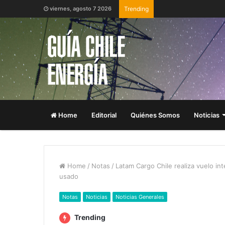
viernes, agosto 7 2026
Trending
Home
Editorial
Quiénes Somos
Noticias
Home
/
Notas
/
Latam Cargo Chile realiza vuelo in
usado
Notas
Noticias
Noticias Generales
Trending