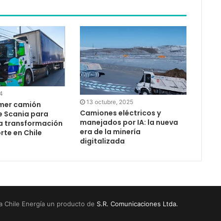
4
13 octubre, 2025
imer camión
Camiones eléctricos y
e Scania para
manejados por IA: la nueva
la transformación
era de la minería
rte en Chile
digitalizada
a Chile Energía un producto de
S.R. Comunicaciones Ltda.