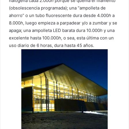
halógena cada 2.000
h
porque se quema el filamento
(obsolescencia programada); una “ampolleta de
ahorro” o un tubo fluorescente dura desde 4.000
h
a
8.000
h
, luego empieza a parpadear y/o a zumbar y se
apaga; una ampolleta LED barata dura 10.000
h
y una
excelente hasta 100.000
h
, o sea, esta última con un
uso diario de 6 horas, dura hasta 45 años.