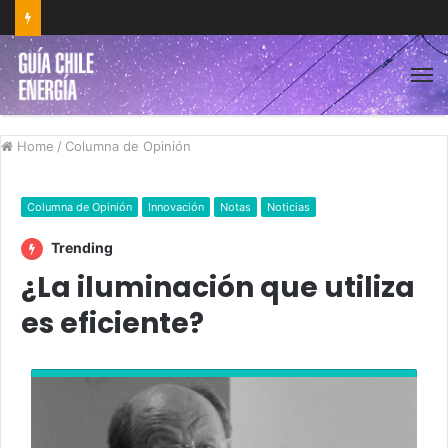
Home
/
Columna de Opinión
Columna de Opinión
Innovación
Notas
Noticias
Trending
¿La iluminación que utiliza
es eficiente?