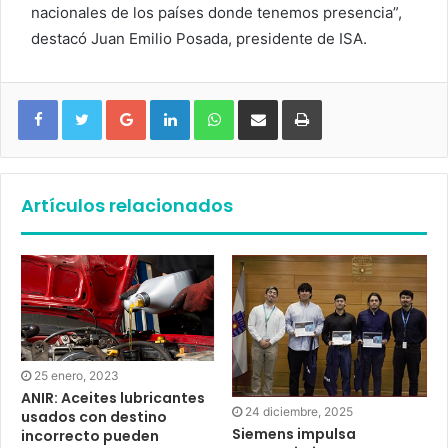
nacionales de los países donde tenemos presencia”,
destacó Juan Emilio Posada, presidente de ISA.
Google+
LinkedIn
WhatsApp
Compartir vía email
Imprimir
Artículos relacionados
25 enero, 2023
ANIR: Aceites lubricantes
24 diciembre, 2025
usados con destino
Siemens impulsa
incorrecto pueden