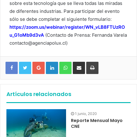
sobre esta tecnología que se lleva todas las miradas
de diferentes industrias. Para participar del evento
sólo se debe completar el siguiente formulario:
https://zoom.us/webinar/register/WN_vLB8FTUzRO
u_G1oMb9d3vA
(Contacto de Prensa: Fernanda Varela
contacto@agenciapolux.cl)
Google+
LinkedIn
WhatsApp
Compartir vía email
Imprimir
Artículos relacionados
1 junio, 2020
Reporte Mensual Mayo
CNE