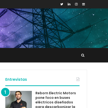
Sidebar
Buscar
tacto
Entrevistas
Reborn Electric Motors
pone foco en buses
eléctricos diseñados
para descarbonizar la