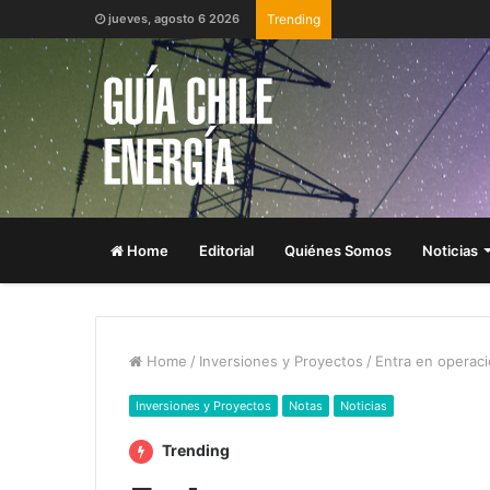
jueves, agosto 6 2026
Trending
Home
Editorial
Quiénes Somos
Noticias
Home
/
Inversiones y Proyectos
/
Entra en operaci
Inversiones y Proyectos
Notas
Noticias
Trending