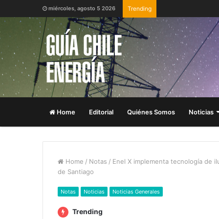
miércoles, agosto 5 2026
Trending
Home
Editorial
Quiénes Somos
Noticias
Home
/
Notas
/
Enel X implementa tecnología de il
de Santiago
Notas
Noticias
Noticias Generales
Trending