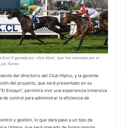
a Enel X ganada por «Sos Ídola”, que fue montada por el
Luis Torres
idente del directorio del Club Hípico, y la gerente
ación del proyecto, que será presentado en su
“El Ensayo”, permitirá vivir una experiencia inmersiva
 de control para administrar la eficiencia de
trol y gestión, lo que dará paso a un tipo de
pica chilena, que será operado de forma remota,