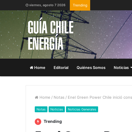
viernes, agosto 7 2026
Trending
Home
Editorial
Quiénes Somos
Noticias
Home
/
Notas
/
Enel Green Power Chile inició cons
Notas
Noticias
Noticias Generales
Trending