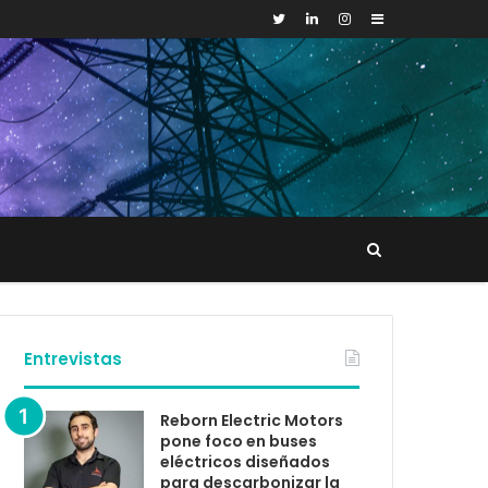
Sidebar
Buscar
tacto
Entrevistas
Reborn Electric Motors
pone foco en buses
eléctricos diseñados
para descarbonizar la