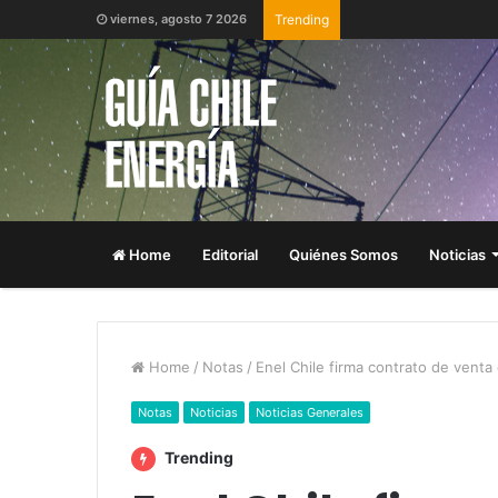
viernes, agosto 7 2026
Trending
Home
Editorial
Quiénes Somos
Noticias
Home
/
Notas
/
Enel Chile firma contrato de venta
Notas
Noticias
Noticias Generales
Trending