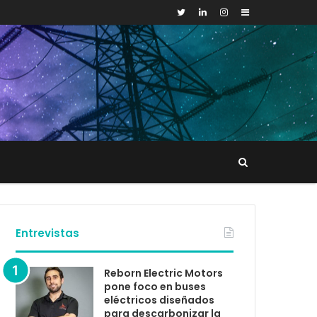
Sidebar
Buscar
tacto
Entrevistas
Reborn Electric Motors
pone foco en buses
eléctricos diseñados
para descarbonizar la