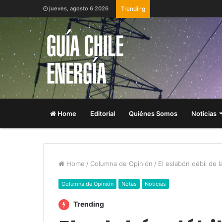
jueves, agosto 6 2026
Trending
Home
Editorial
Quiénes Somos
Noticias
Home
/
Columna de Opinión
/
El eslabón débil de 
Columna de Opinión
Notas
Noticias
Trending