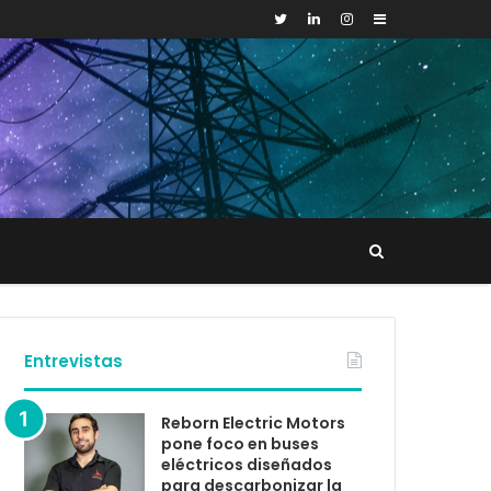
Sidebar
Buscar
tacto
Entrevistas
Reborn Electric Motors
pone foco en buses
eléctricos diseñados
para descarbonizar la