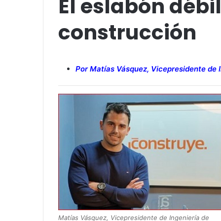
El eslabón débil
construcción
Por Matías Vásquez, Vicepresidente de 
Matías Vásquez, Vicepresidente de Ingeniería de