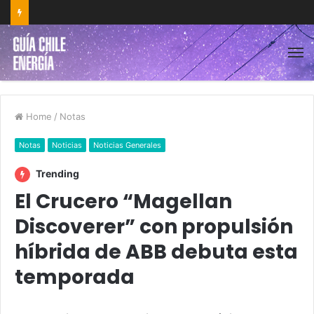
Home
/
Notas
Notas
Noticias
Noticias Generales
Trending
El Crucero “Magellan
Discoverer” con propulsión
híbrida de ABB debuta esta
temporada