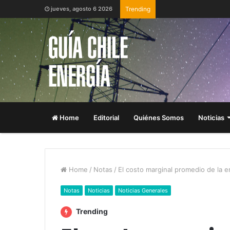
jueves, agosto 6 2026
Trending
Home
Editorial
Quiénes Somos
Noticias
Home
/
Notas
/
El costo marginal promedio de la 
Notas
Noticias
Noticias Generales
Trending