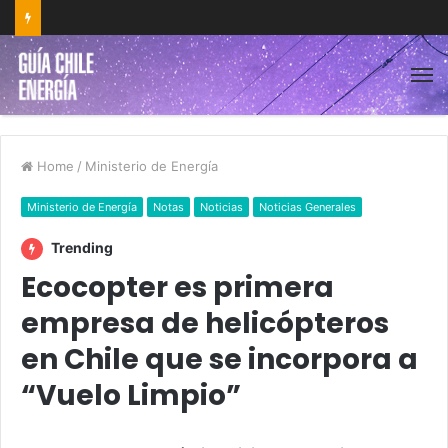
Home
/
Ministerio de Energía
Ministerio de Energía
Notas
Noticias
Noticias Generales
Trending
Ecocopter es primera
empresa de helicópteros
en Chile que se incorpora a
“Vuelo Limpio”