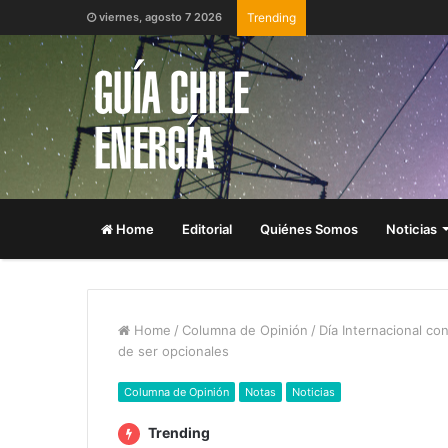
viernes, agosto 7 2026
Trending
Home
Editorial
Quiénes Somos
Noticias
Home
/
Columna de Opinión
/
Día Internacional co
de ser opcionales
Columna de Opinión
Notas
Noticias
Trending