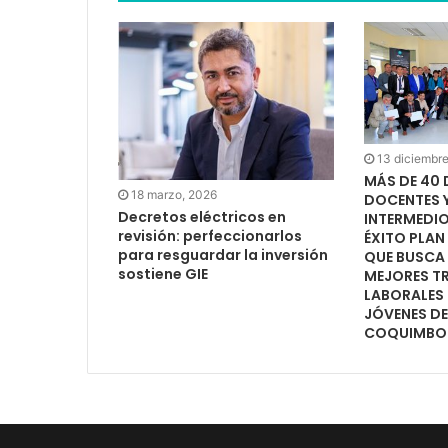
13 diciembre
MÁS DE 40 
18 marzo, 2026
DOCENTES Y
Decretos eléctricos en
INTERMEDI
revisión: perfeccionarlos
ÉXITO PLA
para resguardar la inversión
QUE BUSCA
sostiene GIE
MEJORES T
LABORALES
JÓVENES DE
COQUIMBO