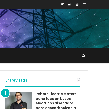
Sidebar
Buscar
tacto
Entrevistas
Reborn Electric Motors
pone foco en buses
eléctricos diseñados
para descarbonizar la