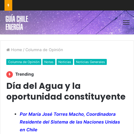
Home
/
Columna de Opinión
Columna de Opinión
Notas
Noticias
Noticias Generales
Trending
Día del Agua y la
oportunidad constituyente
Por María José Torres Macho, Coordinadora
Residente del Sistema de las Naciones Unidas
en Chile