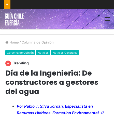
Home
/
Columna de Opinión
Columna de Opinión
Noticias
Noticias Generales
Trending
Día de la Ingeniería: De
constructores a gestores
del agua
Por Pablo T. Silva Jordán, Especialista en
Recursos Hídricos. Formation Environmental. //