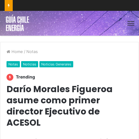
Home
/
Notas
Notas
Noticias
Noticias Generales
Trending
Darío Morales Figueroa
asume como primer
director Ejecutivo de
ACESOL