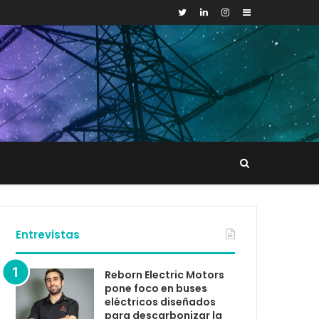
Sidebar
Buscar
tacto
Entrevistas
Reborn Electric Motors
pone foco en buses
eléctricos diseñados
para descarbonizar la