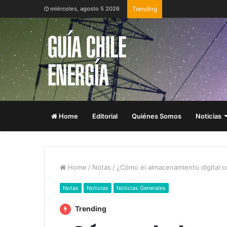
miércoles, agosto 5 2026
Trending
Home
Editorial
Quiénes Somos
Noticias
Home
/
Notas
/
¿Cómo el almacenamiento digital c
Notas
Noticias
Noticias Generales
Trending