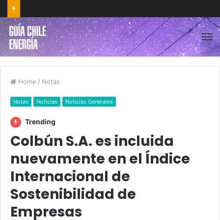
Home
/
Notas
Notas
Noticias
Noticias Generales
Trending
Colbún S.A. es incluida
nuevamente en el Índice
Internacional de
Sostenibilidad de
Empresas