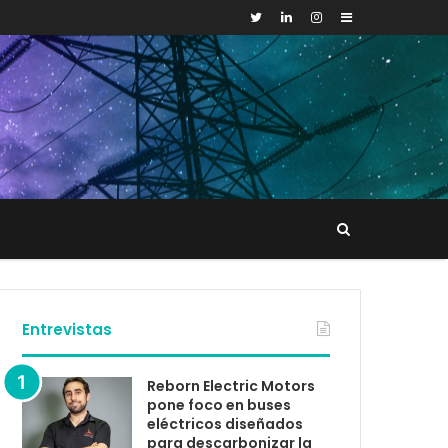
Sidebar
Buscar
tacto
Entrevistas
Reborn Electric Motors
pone foco en buses
eléctricos diseñados
para descarbonizar la