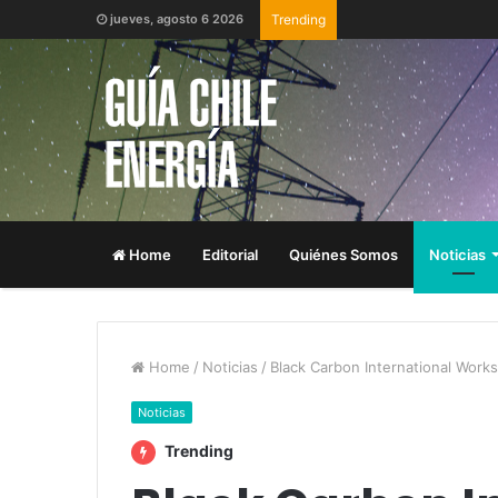
jueves, agosto 6 2026
Trending
Home
Editorial
Quiénes Somos
Noticias
Home
/
Noticias
/
Black Carbon International Work
Noticias
Trending