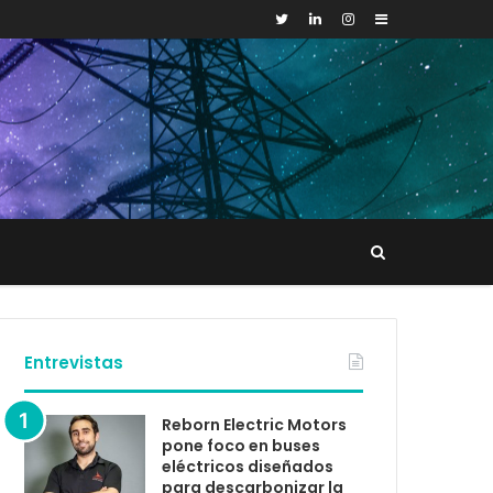
Sidebar
Buscar
tacto
Entrevistas
Reborn Electric Motors
pone foco en buses
eléctricos diseñados
para descarbonizar la