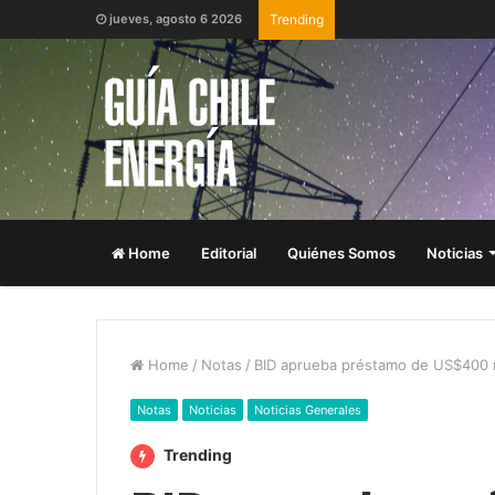
jueves, agosto 6 2026
Trending
Home
Editorial
Quiénes Somos
Noticias
Home
/
Notas
/
BID aprueba préstamo de US$400 mi
Notas
Noticias
Noticias Generales
Trending