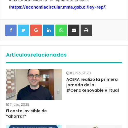
(
https://economiacircular.mma.gob.cl/ley-rep/
)
Google+
LinkedIn
WhatsApp
Compartir vía email
Imprimir
Artículos relacionados
8 junio, 2020
ACERA realizó la primera
jornada de la
#CenaRenovable Virtual
7 julio, 2025
El costo invisible de
“ahorrar”