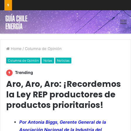
Home
/
Columna de Opinión
Columna de Opinión
Notas
Noticias
Trending
Aro, Aro, Aro: ¡Recordemos
la Ley REP productores de
productos prioritarios!
Por Antonia Biggs, Gerente General de la
Asociación Nacional de la Industria del