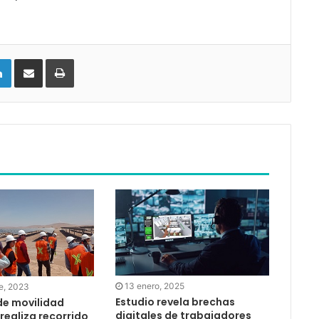
LinkedIn
Compartir vía email
Imprimir
13 enero, 2025
e, 2023
Estudio revela brechas
e movilidad
digitales de trabajadores
 realiza recorrido