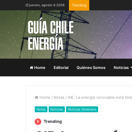
jueves, agosto 6 2026
Trending
Home
Editorial
Quiénes Somos
Noticias
Home
/
Notas
/
AIE: La energía renovable está lis
Notas
Noticias
Noticias Generales
Trending