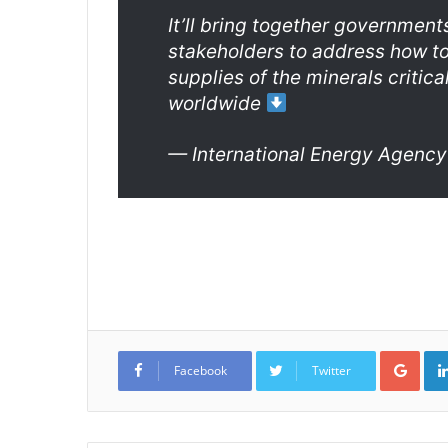
It’ll bring together governments
stakeholders to address how to
supplies of the minerals critica
worldwide
— International Energy Agenc
Google+
Facebook
Twitter