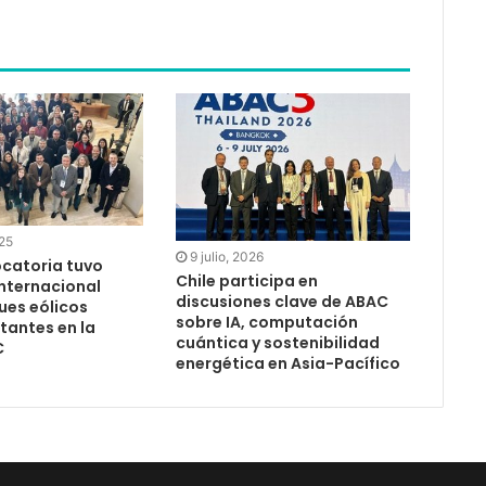
025
9 julio, 2026
catoria tuvo
Chile participa en
internacional
discusiones clave de ABAC
ues eólicos
sobre IA, computación
tantes en la
cuántica y sostenibilidad
C
energética en Asia-Pacífico