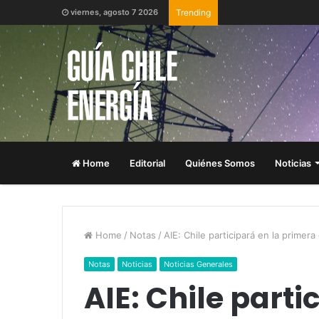
viernes, agosto 7 2026
Trending
Home
Editorial
Quiénes Somos
Noticias
Home
/
Notas
/
AIE: Chile participará en la primer
Notas
Noticias
Noticias Generales
AIE: Chile parti