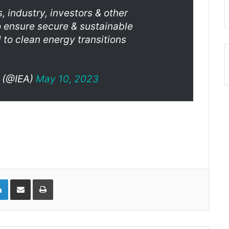
, industry, investors & other
 ensure secure & sustainable
l to clean energy transitions
y (@IEA)
May 10, 2023
LinkedIn
Compartir vía email
Imprimir