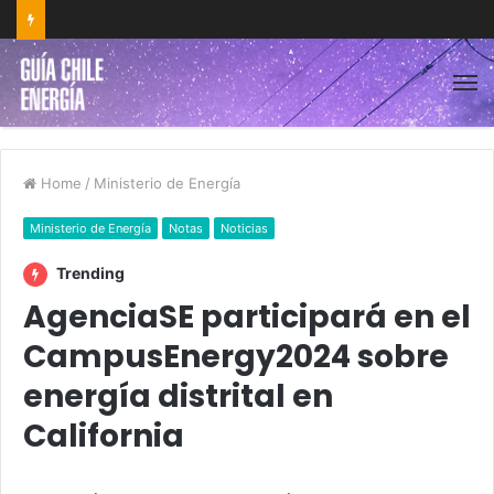
Home
/
Ministerio de Energía
Ministerio de Energía
Notas
Noticias
Trending
AgenciaSE participará en el
CampusEnergy2024 sobre
energía distrital en
California