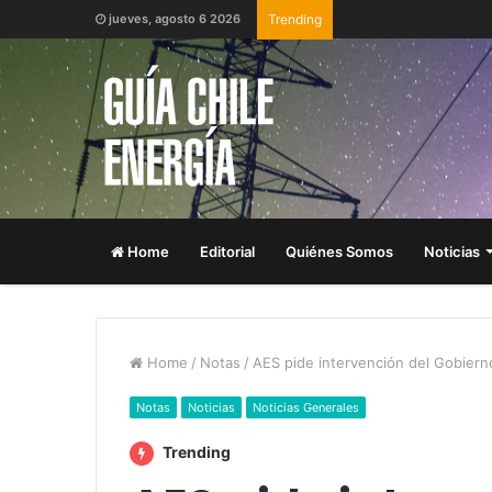
jueves, agosto 6 2026
Trending
Home
Editorial
Quiénes Somos
Noticias
Home
/
Notas
/
AES pide intervención del Gobiern
Notas
Noticias
Noticias Generales
Trending