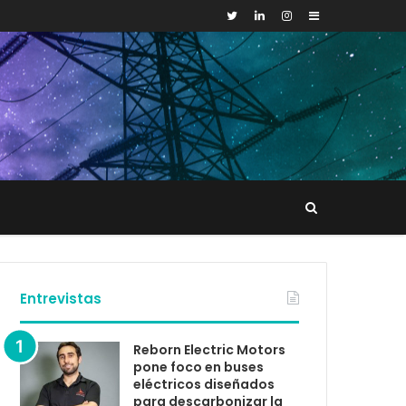
Sidebar
Buscar
tacto
Entrevistas
Reborn Electric Motors
pone foco en buses
eléctricos diseñados
para descarbonizar la