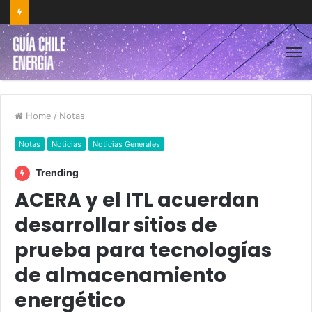
Home
/
Notas
Notas
Noticias
Noticias Generales
Trending
ACERA y el ITL acuerdan
desarrollar sitios de
prueba para tecnologías
de almacenamiento
energético