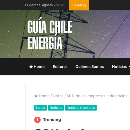
viernes, agosto 7 2026
Trending
Home
Editorial
Quiénes Somos
Noticias
Home
/
Notas
/
60% de las empresas industriales i
Notas
Noticias
Noticias Generales
Trending