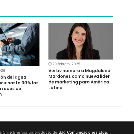
20 febrero, 2025
Vertiv nombra a Magdalena
026
Mardones como nueva líder
ión del agua
de marketing para América
cir hasta 30% las
Latina
n redes de
n
a Chile Energía un producto de
S.R. Comunicaciones Ltda.