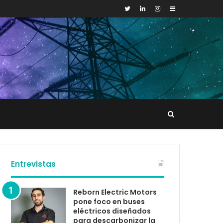
Sidebar
Buscar
tacto
Entrevistas
Reborn Electric Motors
pone foco en buses
eléctricos diseñados
para descarbonizar la