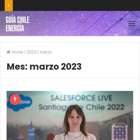
Home
/
2023
/
marzo
Mes:
marzo 2023