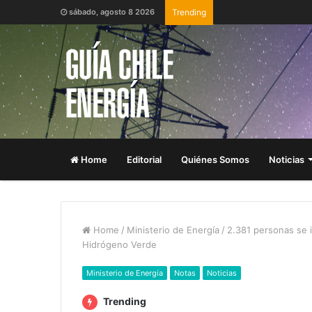
sábado, agosto 8 2026
Trending
Home
Editorial
Quiénes Somos
Noticias
Home
/
Ministerio de Energía
/
2.381 personas se i
Hidrógeno Verde
Ministerio de Energía
Notas
Noticias
Trending