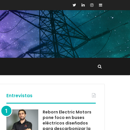
Sidebar
Buscar
tacto
Entrevistas
Reborn Electric Motors
pone foco en buses
eléctricos diseñados
para descarbonizar la