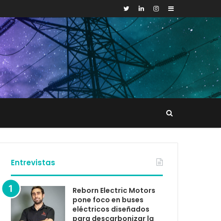
Sidebar
Buscar
tacto
Entrevistas
Reborn Electric Motors
pone foco en buses
eléctricos diseñados
para descarbonizar la