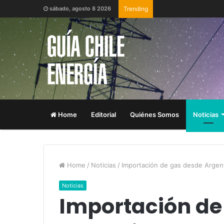
sábado, agosto 8 2026
Trending
Home
Editorial
Quiénes Somos
Noticias
Home
/
Noticias
/
Importación de gas desde Argent
Noticias
Importación de