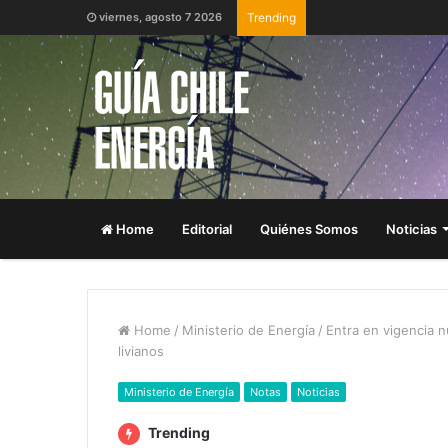
viernes, agosto 7 2026
Trending
Home
Editorial
Quiénes Somos
Noticias
Home
/
Ministerio de Energía
/
Entra en vigencia n
livianos
Ministerio de Energía
Notas
Noticias
Trending