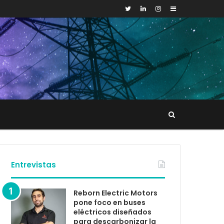
Sidebar
Buscar
tacto
Entrevistas
Reborn Electric Motors
pone foco en buses
eléctricos diseñados
para descarbonizar la